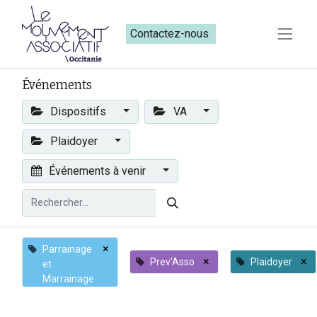
Contactez-nous​​
Événements
Dispositifs
VA
Plaidoyer
Événements à venir
×
Parrainage
×
×
Prev'Asso
Plaidoyer
et
Marrainage