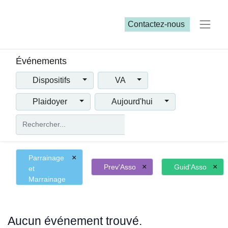
Contactez-nous​​
Événements
Dispositifs
VA
Plaidoyer
Aujourd'hui
×
Parrainage
×
×
Prev'Asso
Guid'Asso
et
Marrainage
Aucun événement trouvé.