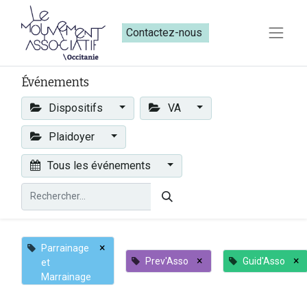
Contactez-nous​​
Événements
Dispositifs
VA
Plaidoyer
Tous les événements
×
Parrainage
×
×
Prev'Asso
Guid'Asso
et
Marrainage