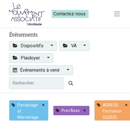
Contactez-nous​​
Événements
Dispositifs
VA
Plaidoyer
Événements à venir
×
×
Parrainage
ADRESS
×
Prev'Asso
et
Formation
Marrainage
S22025