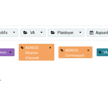
Plaidoyer
Renforcer et accompagner
Actualités
Les 
itifs
VA
Plaidoyer
Aujourd
×
ADRESS
×
ADRESS
×
Asso
VA
Réunion
Commission
d'accueil
.