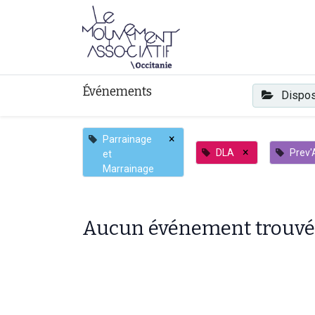
Faire mouvement
Événements
Dispos
×
Parrainage
×
DLA
Prev'
et
Marrainage
Aucun événement trouvé