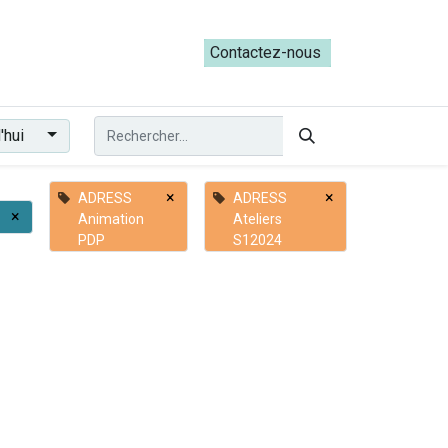
ateliers du Parcours ADRESS [mai-juin 2026]
Contactez-nous​​
'hui
×
×
ADRESS
ADRESS
×
Animation
Ateliers
PDP
S12024