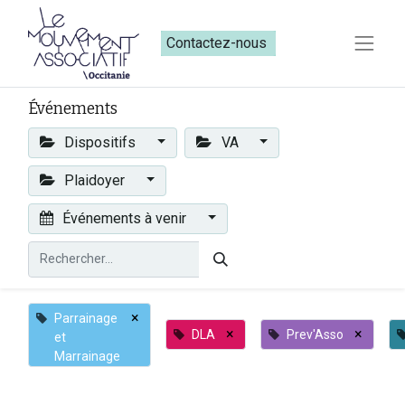
Contactez-nous​​
Événements
Dispositifs
VA
Plaidoyer
Événements à venir
×
Parrainage
×
×
DLA
Prev'Asso
et
Marrainage