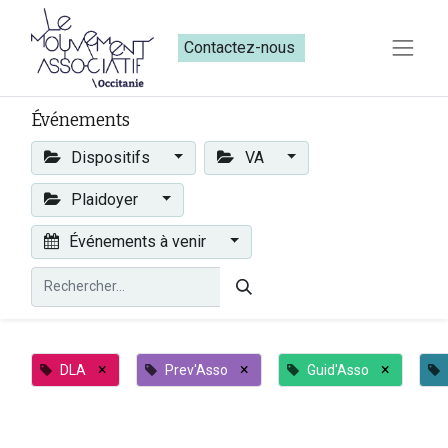
Contactez-nous​​
Événements
Dispositifs
VA
Plaidoyer
Événements à venir
×
×
×
DLA
Prev'Asso
Guid'Asso