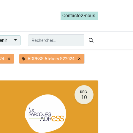
ateliers du Parcours ADRESS [mai-juin 2026]
Contactez-nous​​
enir
×
×
24
ADRESS Ateliers S22024
DÉC.
10