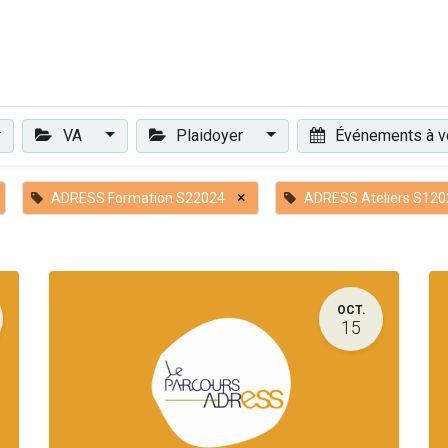
Plaidoyer
Renforcer et accompagner
Actualités
Les 
VA
Plaidoyer
Événements à v
×
ADRESS Formation S22024
ADRESS Ateliers S120
OCT.
15