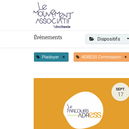
Faire mouvement
Événements
Dispositifs
×
×
Plaidoyer
ADRESS Commission
SEPT.
17