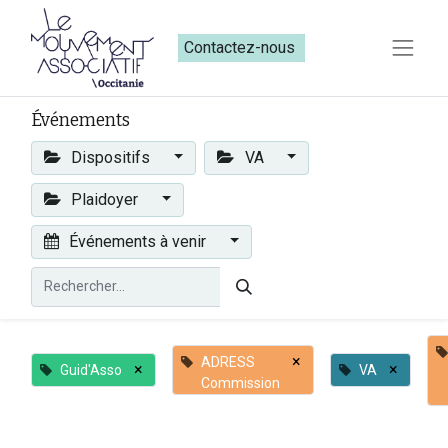
Contactez-nous​​
Événements
Dispositifs
VA
Plaidoyer
Événements à venir
×
ADRESS
×
×
Guid'Asso
VA
Commission