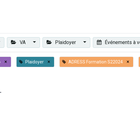
Plaidoyer
Renforcer et accompagner
Actualités
Les 
VA
Plaidoyer
Événements à v
×
×
×
o
Plaidoyer
ADRESS Formation S22024
.