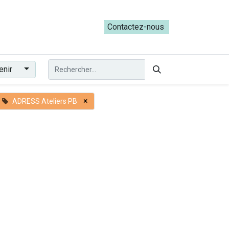
ateliers du Parcours ADRESS [mai-juin 2026]
Contactez-nous​​
enir
×
ADRESS Ateliers PB