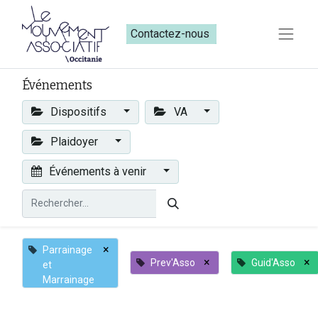
Contactez-nous​​
Événements
Dispositifs
VA
Plaidoyer
Événements à venir
×
Parrainage
×
×
Prev'Asso
Guid'Asso
et
Marrainage