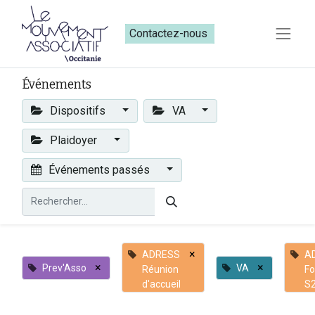
Contactez-nous​​
Événements
Dispositifs
VA
Plaidoyer
Événements passés
×
ADRESS
A
×
×
Prev'Asso
VA
Réunion
Fo
d'accueil
S