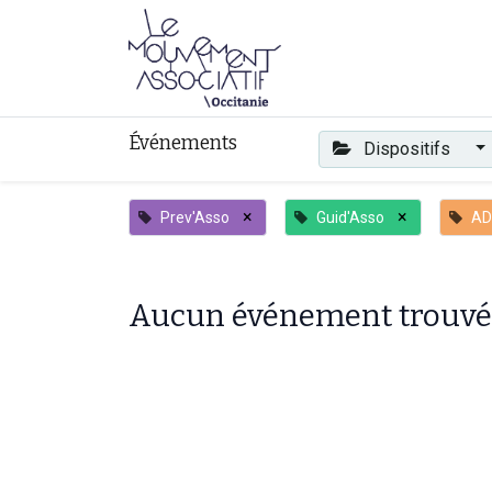
Faire mouvement
Événements
Dispositifs
×
×
Prev'Asso
Guid'Asso
AD
Aucun événement trouvé