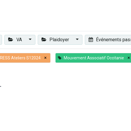
Plaidoyer
Renforcer et accompagner
Actualités
Les 
VA
Plaidoyer
Événements pa
×
×
RESS Ateliers S12024
Mouvement Associatif Occitanie
.