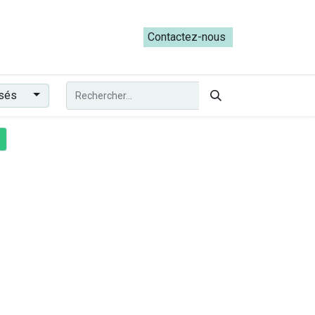
ateliers du Parcours ADRESS [mai-juin 2026]
Contactez-nous​​
ssés