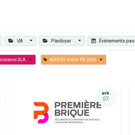
Plaidoyer
Renforcer et accompagner
Actualités
Les 
VA
Plaidoyer
Événements pa
×
×
stataires DLA
ADRESS Atelier PB 2026
AVR.
07