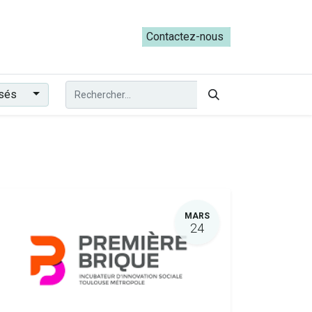
ateliers du Parcours ADRESS [mai-juin 2026]
Contactez-nous​​
ssés
MARS
24