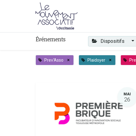
Faire mouvement
Événements
Dispositifs
×
×
Prev'Asso
Plaidoyer
Pre
MAI
26