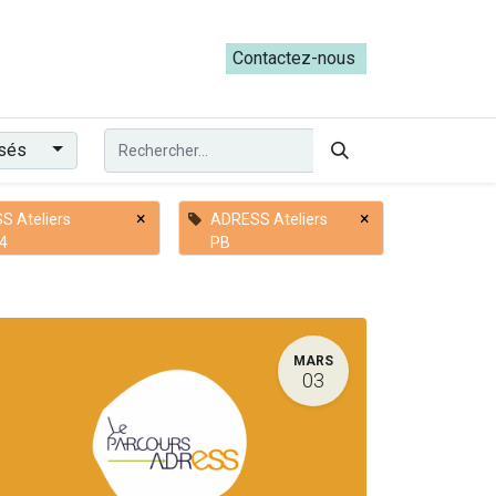
ateliers du Parcours ADRESS [mai-juin 2026]
Contactez-nous​​
ssés
×
×
S Ateliers
ADRESS Ateliers
4
PB
MARS
03