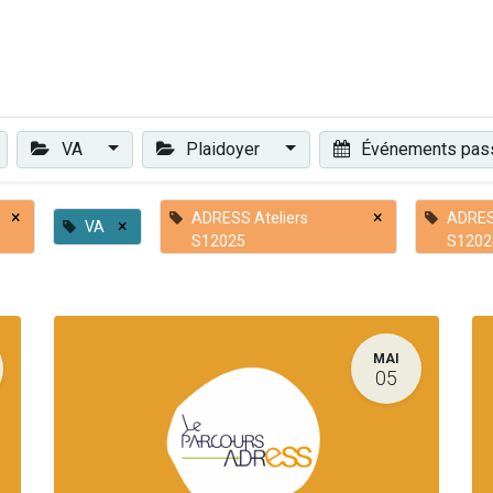
Plaidoyer
Renforcer et accompagner
Actualités
Les 
VA
Plaidoyer
Événements pa
×
×
ADRESS Ateliers
ADRES
×
VA
S12025
S1202
MAI
05