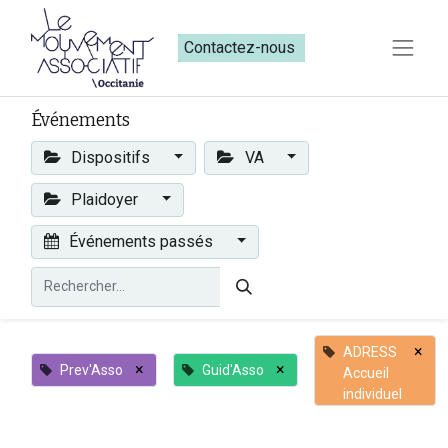
Contactez-nous​​
Événements
Dispositifs
VA
Plaidoyer
Événements passés
×
ADRESS
×
×
Prev'Asso
Guid'Asso
Accueil
individuel