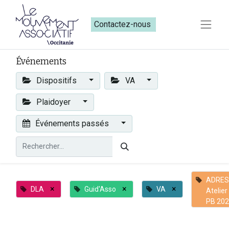
Contactez-nous​​
Événements
Dispositifs
VA
Plaidoyer
Événements passés
ADRES
×
×
×
DLA
Guid'Asso
VA
Atelier
PB 20