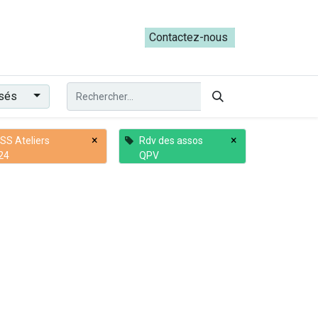
ateliers du Parcours ADRESS [mai-juin 2026]
Contactez-nous​​
ssés
×
×
S Ateliers
Rdv des assos
24
QPV