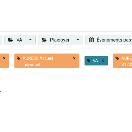
Plaidoyer
Renforcer et accompagner
Actualités
Les 
VA
Plaidoyer
Événements pa
×
×
ADRESS Accueil
ADRES
×
VA
individuel
S120
.