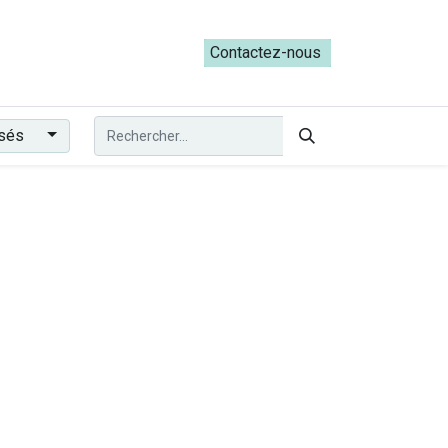
ateliers du Parcours ADRESS [mai-juin 2026]
Contactez-nous​​
ssés