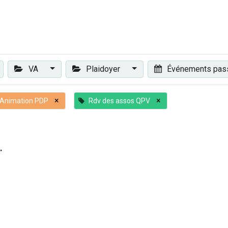
Plaidoyer
Renforcer et accompagner
Actualités
Les 
VA
Plaidoyer
Événements pa
×
×
Animation PDP
Rdv des assos QPV
.