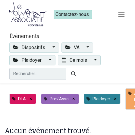
Contactez-nous​​
Événements
Dispositifs
VA
Plaidoyer
Ce mois
×
×
×
DLA
Prev'Asso
Plaidoyer
Aucun événement trouvé.