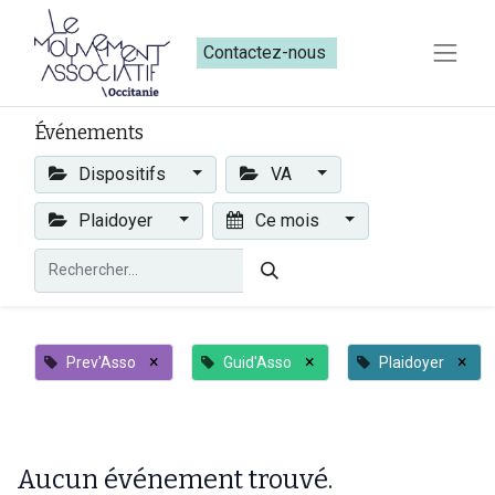
Contactez-nous​​
Événements
Dispositifs
VA
Plaidoyer
Ce mois
×
×
×
Prev'Asso
Guid'Asso
Plaidoyer
Aucun événement trouvé.