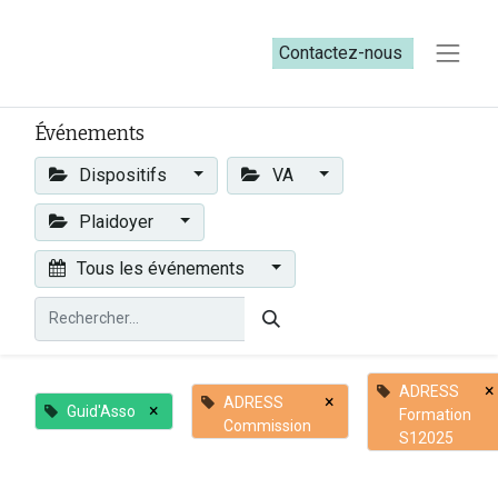
Contactez-nous​​
Événements
Dispositifs
VA
Plaidoyer
Tous les événements
×
ADRESS
×
ADRESS
×
Guid'Asso
Formation
Commission
S12025