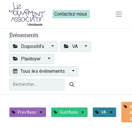
Contactez-nous​​
Événements
Dispositifs
VA
Plaidoyer
Tous les événements
×
×
×
Prev'Asso
Guid'Asso
VA
A