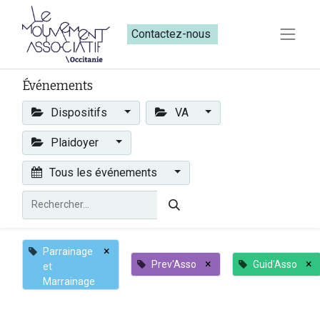
Contactez-nous​​
Événements
Dispositifs
VA
Plaidoyer
Tous les événements
×
Parrainage
×
×
Prev'Asso
Guid'Asso
et
Marrainage