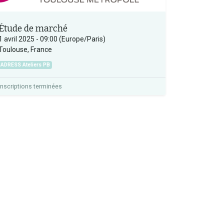
Étude de marché
1 avril 2025
-
09:00
(
Europe/Paris
)
Toulouse
,
France
ADRESS Ateliers PB
Inscriptions terminées