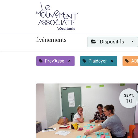
Faire mouvement
Événements
Dispositifs
×
×
Prev'Asso
Plaidoyer
AD
SEPT.
10