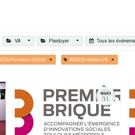
Plaidoyer
Renforcer et accompagner
Actualités
Les 
VA
Plaidoyer
Tous les événem
×
×
RESS Formation S22024
ADRESS Ateliers PB
MARS
11