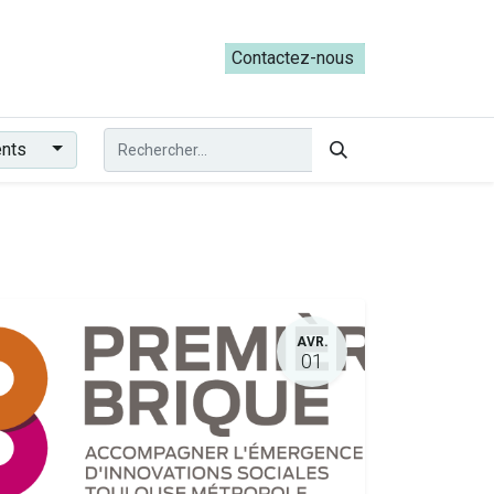
ateliers du Parcours ADRESS [mai-juin 2026]
Contactez-nous​​
ents
AVR.
01