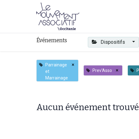
Faire mouvement
Événements
Dispositifs
×
Parrainage
×
Prev'Asso
P
et
Marrainage
Aucun événement trouvé