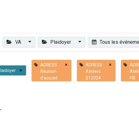
Plaidoyer
Renforcer et accompagner
Actualités
Les 
VA
Plaidoyer
Tous les événem
×
×
ADRESS
ADRESS
ADR
×
laidoyer
Réunion
Ateliers
Atel
d'accueil
S12024
PB
.