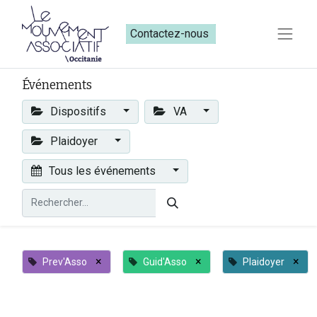
Contactez-nous​​
Événements
Dispositifs
VA
Plaidoyer
Tous les événements
×
×
×
Prev'Asso
Guid'Asso
Plaidoyer