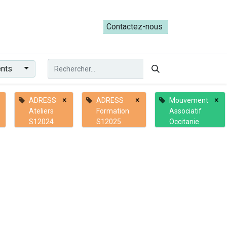
ateliers du Parcours ADRESS [mai-juin 2026]
Contactez-nous​​
ents
×
×
×
ADRESS
ADRESS
Mouvement
Ateliers
Formation
Associatif
S12024
S12025
Occitanie