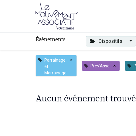
Faire mouvement
Événements
Dispositifs
×
Parrainage
×
Prev'Asso
P
et
Marrainage
Aucun événement trouvé