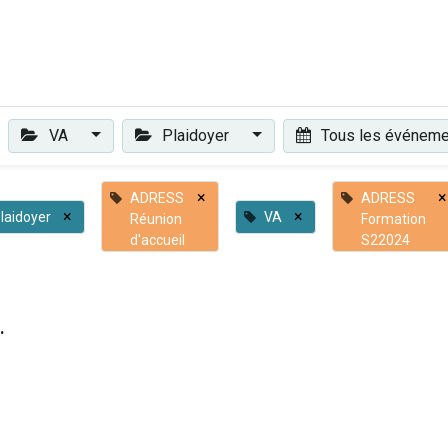
Plaidoyer
Renforcer et accompagner
Actualités
Les 
VA
Plaidoyer
Tous les événem
×
×
ADRESS
ADRESS
×
×
laidoyer
VA
Réunion
Formation
d'accueil
S22024
.