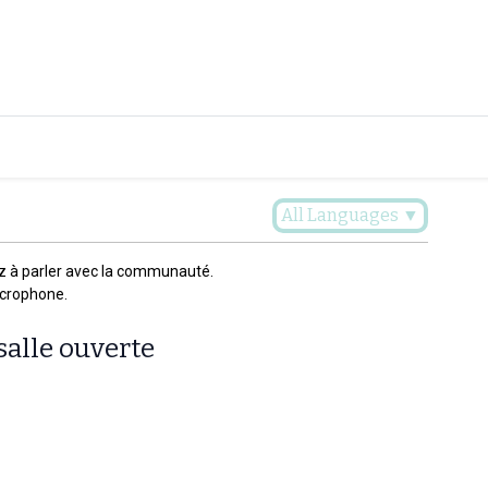
Plaidoyer
Renforcer et accompagner
Actualités
Les 
All Languages
▼
z à parler avec la communauté.
icrophone.
salle ouverte