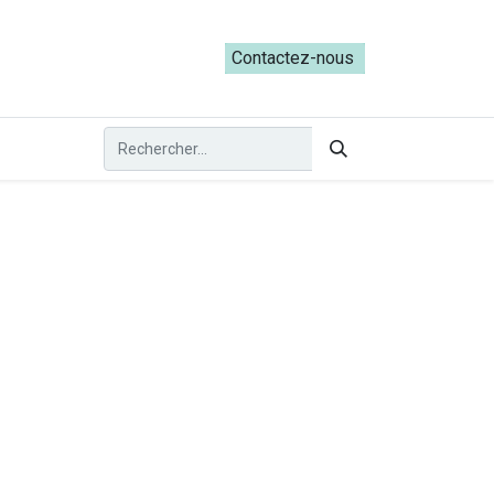
ateliers du Parcours ADRESS [mai-juin 2026]
Contactez-nous​​