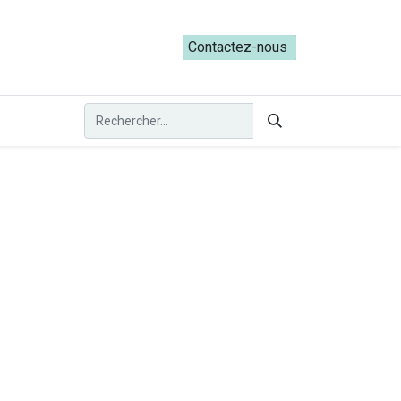
ateliers du Parcours ADRESS [mai-juin 2026]
Contactez-nous​​