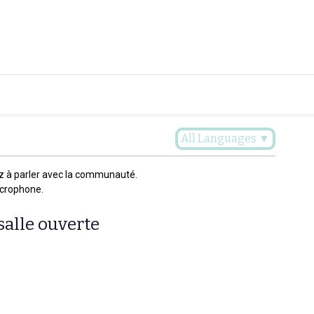
Plaidoyer
Renforcer et accompagner
Actualités
Les 
All Languages
▼
z à parler avec la communauté.
icrophone.
salle ouverte