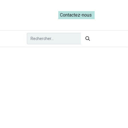
ateliers du Parcours ADRESS [mai-juin 2026]
Contactez-nous​​