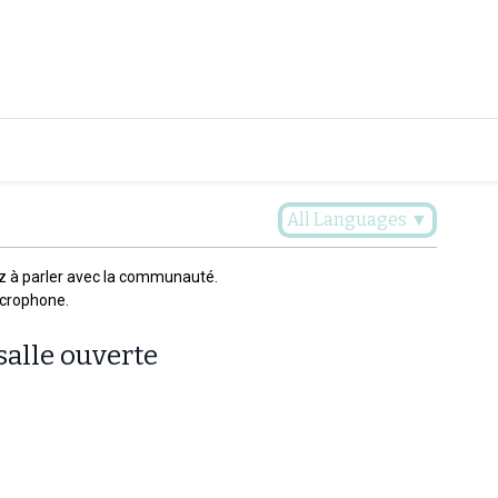
Plaidoyer
Renforcer et accompagner
Actualités
Les 
All Languages
▼
z à parler avec la communauté.
icrophone.
salle ouverte